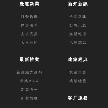
走進新業
新知新訊
經營哲學
全部新訊
歷史沿革
公司訊息
力求完美
媒體報導
人文藝術
活動花絮
最新推案
建築經典
新業織光森鄰
業績大賞
新業V＆A
業績總覽
新業恆一
客戶服務
新業觀峰