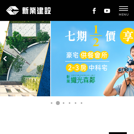
MENU
新
業
建
設
新業織光森鄰
READ