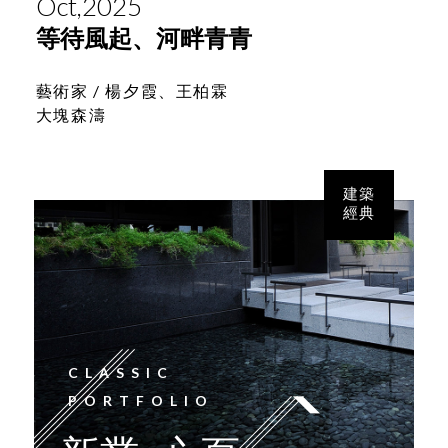
Oct,2025
等待風起、河畔青青
藝術家 /
楊夕霞、王柏霖
大塊森濤
建築
經典
CLASSIC