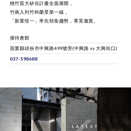
致敬一座城市的崛起，
致力一棟建築的身價；
桃竹苗大矽谷計畫全面展開，
竹南入列竹科榮景第一線，
「新業恆一」率先領銜趨勢，菁英邀賞。
接待會館
苗栗縣頭份市中興路499號旁(中興路 vs 大興街口)
037-598688