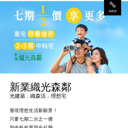
觀 看
WEB
網 站
新業織光森鄰
光建築．織森活．理想宅
發現理想生活新願景！