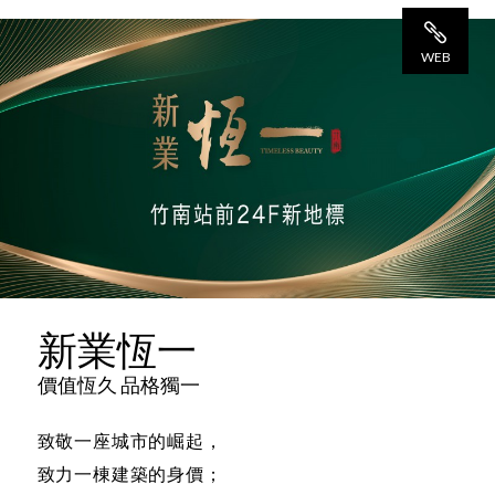
WEB
網 站
新業恆一
價值恆久 品格獨一