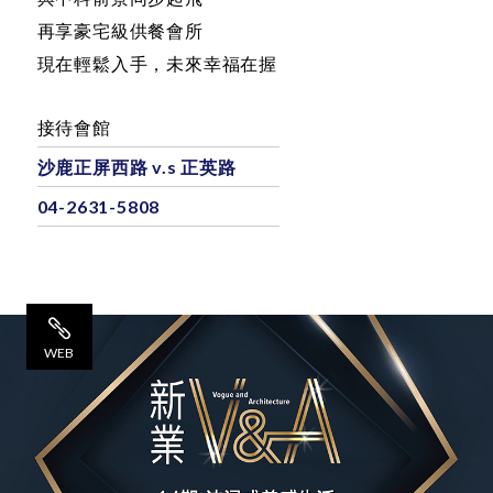
只要七期二分之一價
與中科前景同步起飛
再享豪宅級供餐會所
現在輕鬆入手，未來幸福在握
接待會館
沙鹿正屏西路 v.s 正英路
04-2631-5808
WEB
網 站