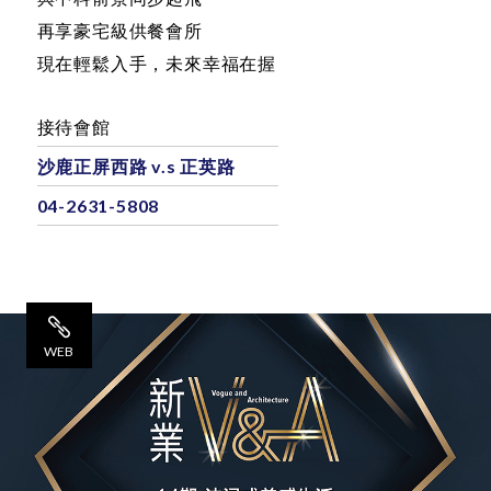
只要七期二分之一價
與中科前景同步起飛
再享豪宅級供餐會所
現在輕鬆入手，未來幸福在握
接待會館
沙鹿正屏西路 v.s 正英路
04-2631-5808
WEB
網 站