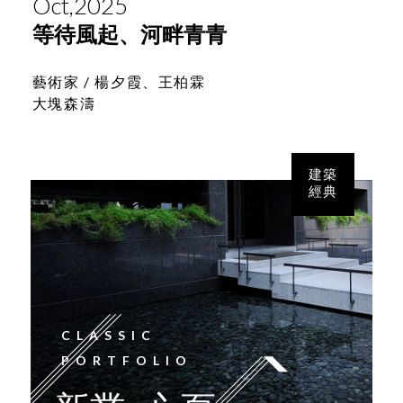
Oct,2025
等待風起、河畔青青
藝術家 /
楊夕霞、王柏霖
大塊森濤
建築
經典
CLASSIC