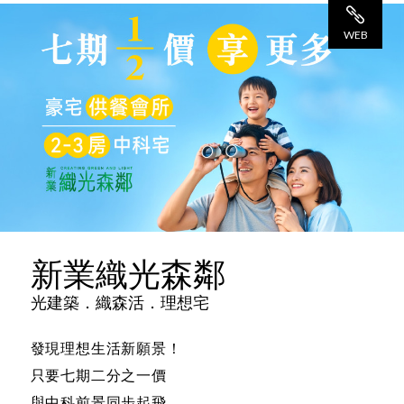
觀 看
WEB
網 站
新業織光森鄰
光建築．織森活．理想宅
發現理想生活新願景！