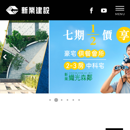
MENU
新
業
建
設
新業織光森鄰
READ