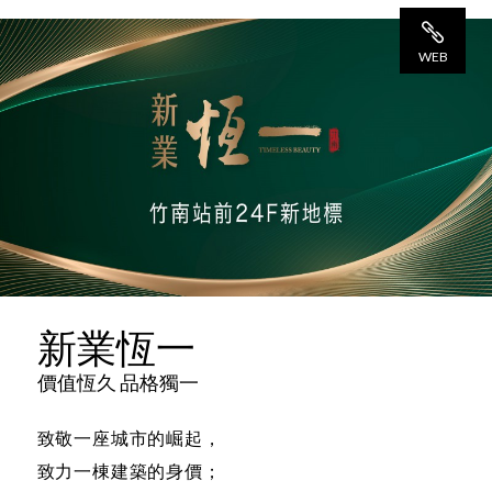
WEB
網 站
新業恆一
價值恆久 品格獨一