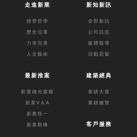
走進新業
新知新訊
經營哲學
全部新訊
歷史沿革
公司訊息
力求完美
媒體報導
人文藝術
活動花絮
最新推案
建築經典
新業織光森鄰
業績大賞
新業V＆A
業績總覽
新業恆一
客戶服務
新業觀峰