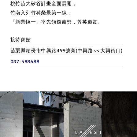
致敬一座城市的崛起，
致力一棟建築的身價；
桃竹苗大矽谷計畫全面展開，
竹南入列竹科榮景第一線，
「新業恆一」率先領銜趨勢，菁英邀賞。
接待會館
苗栗縣頭份市中興路499號旁(中興路 vs 大興街口)
037-598688