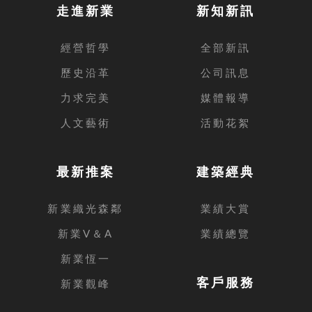
走進新業
新知新訊
經營哲學
全部新訊
歷史沿革
公司訊息
力求完美
媒體報導
人文藝術
活動花絮
最新推案
建築經典
新業織光森鄰
業績大賞
新業V＆A
業績總覽
新業恆一
客戶服務
新業觀峰