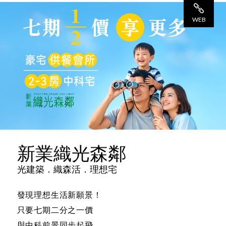
觀 看
WEB
網 站
新業織光森鄰
光建築．織森活．理想宅
發現理想生活新願景！