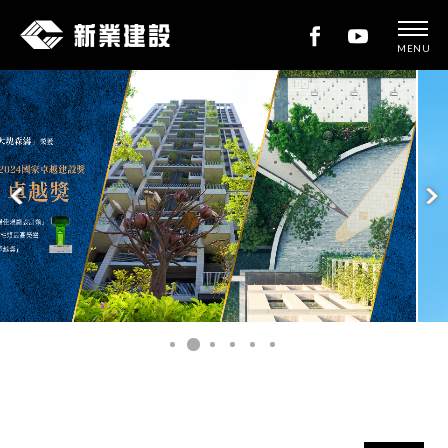
MENU
新
業
建
設
新業織光森鄰
READ