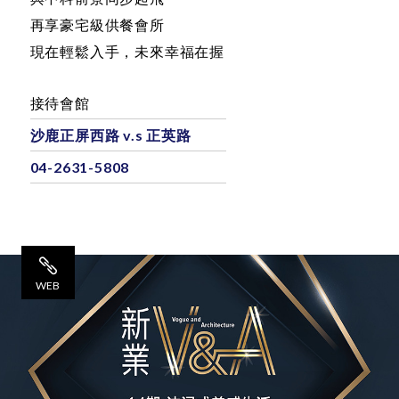
只要七期二分之一價
與中科前景同步起飛
再享豪宅級供餐會所
現在輕鬆入手，未來幸福在握
接待會館
沙鹿正屏西路 v.s 正英路
04-2631-5808
WEB
網 站