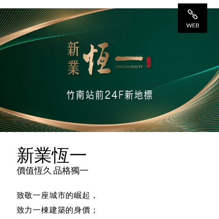
WEB
網 站
新業恆一
價值恆久 品格獨一