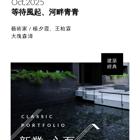
Oct,2025
等待風起、河畔青青
藝術家 /
楊夕霞、王柏霖
大塊森濤
建築
經典
CLASSIC