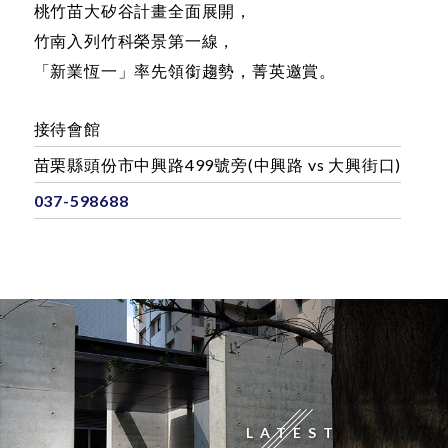
致敬一座城市的崛起，
致力一棟建築的身價；
桃竹苗大矽谷計畫全面展開，
竹南入列竹科榮景第一線，
「新業恆一」率先領銜趨勢，菁英邀賞。
接待會館
苗栗縣頭份市中興路499號旁(中興路 vs 大興街口)
037-598688