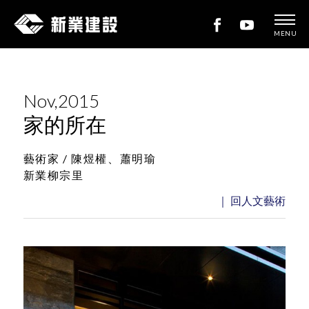
MENU
新
業
建
Nov,2015
設
家的所在
藝術家 /
陳煜權、蕭明瑜
新業柳宗里
｜ 回人文藝術