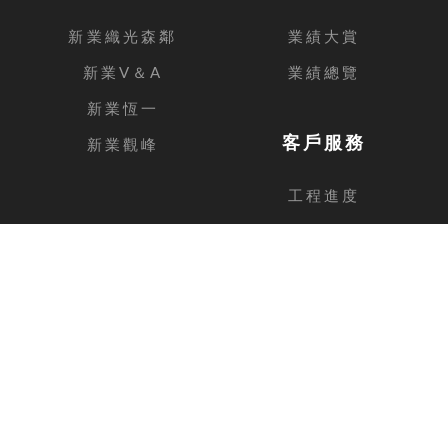
新業織光森鄰
業績大賞
新業V＆A
業績總覽
新業恆一
客戶服務
新業觀峰
工程進度
客戶留言
台中總公司
地址
台中市西屯區安和路168號11樓之1
電話
04-2462-3326
傳真
04-2462-0606