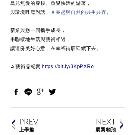
鳥兒無憂的穿梭、魚兒快活的游著，
與環境呼應對話，
＃
圈起與自然的共生共存
。
新業與您一同攜手成長，
串聯棲地生活與藝術相遇，
讓這份美好心意，在幸福街廓延續下去。
➭ 藝術品紀實
https://bit.ly/3KpPXRo
PREV
NEXT
上學趣
展翼翱翔