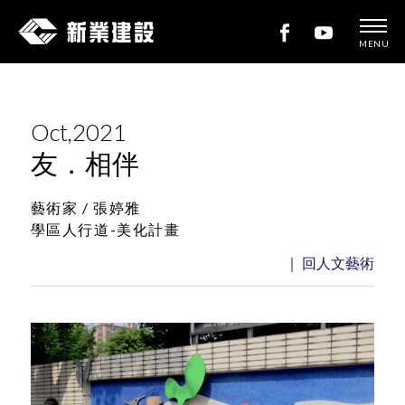
MENU
新
業
建
Oct,2021
設
友．相伴
藝術家 /
張婷雅
學區人行道-美化計畫
｜ 回人文藝術