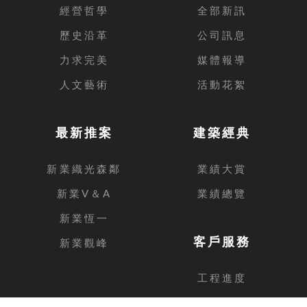
經營哲學
全部新訊
歷史沿革
公司訊息
力求完美
媒體報導
人文藝術
活動花絮
最新推案
建築經典
新業織光森鄰
業績大賞
新業V＆A
業績總覽
新業恆一
客戶服務
新業觀峰
工程進度
客戶留言