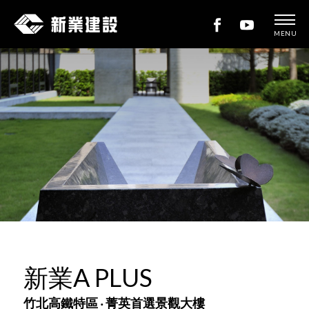
MENU
新
業
建
設
新業A PLUS
竹北高鐵特區 ‧ 菁英首選景觀大樓