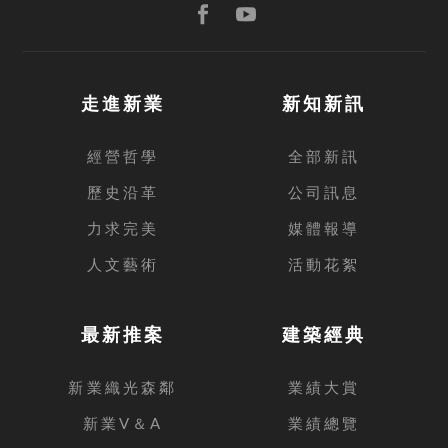
走進新業
新知新訊
經營哲學
全部新訊
歷史沿革
公司訊息
力求完美
媒體報導
人文藝術
活動花絮
最新推案
建築經典
新業織光森鄰
業績大賞
新業V＆A
業績總覽