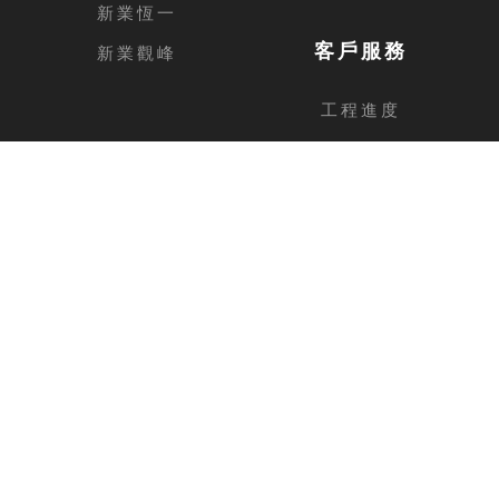
新業恆一
客戶服務
新業觀峰
工程進度
客戶留言
台中總公司
地址
台中市西屯區安和路168號11樓之1
電話
04-2462-3326
傳真
04-2462-0606
新竹分公司
地址
新竹縣竹北市福興路1013號