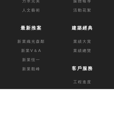
力求完美
媒體報導
人文藝術
活動花絮
最新推案
建築經典
新業織光森鄰
業績大賞
新業V＆A
業績總覽
新業恆一
客戶服務
新業觀峰
工程進度
客戶留言
台中總公司