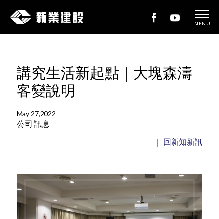
MENU
新
業
建
講究生活新起點｜大塊森濤
設
客變說明
May 27,2022
公司訊息
｜ 回新知新訊