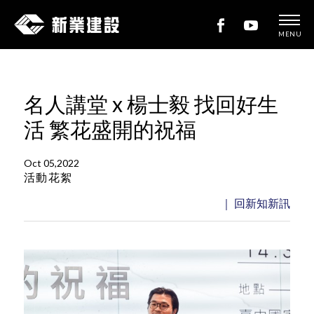
MENU
新
業
建
名人講堂 x 楊士毅 找回好生
設
活 繁花盛開的祝福
Oct 05,2022
活動花絮
｜ 回新知新訊