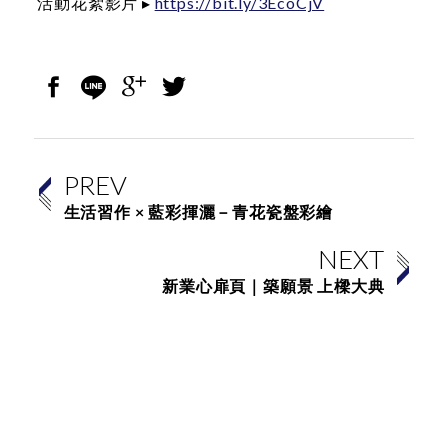
活動花絮影片 ▸
https://bit.ly/3EcoCjV
PREV
生活習作 × 藍彩揮灑－青花瓷盤彩繪
NEXT
新業心扉頁｜築願景 上樑大典