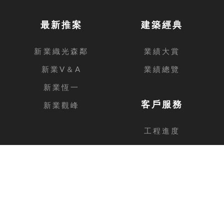
最新推案
建築經典
新業織光森鄰
業績大賞
新業V＆A
業績總覽
新業恆一
客戶服務
新業觀峰
工程進度
客戶留言
台中總公司
地址
台中市西屯區安和路168號11樓之1