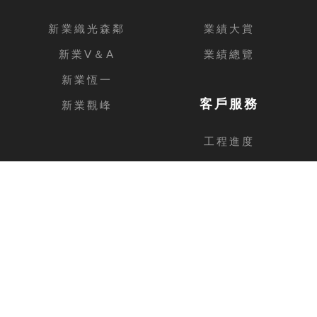
新業織光森鄰
業績大賞
新業V＆A
業績總覽
新業恆一
客戶服務
新業觀峰
工程進度
客戶留言
台中總公司
地址
台中市西屯區安和路168號11樓之1
電話
04-2462-3326
傳真
04-2462-0606