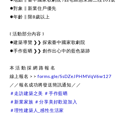
✸對象 ∥ 新業住戶優先
✸年齡 ∥ 限8歲以上
꒰ 活動部分內容 ꒱
✸建築導覽 ❯❯ 探索臺中國家歌劇院
✸手作藍晒 ❯❯ 創作出心中的藍色築跡
本 活 動 採 網 路 報 名
線上報名 > >
forms.gle/SsDZeJPHMVqV6w127
／／報名成功將發送簡訊通知／／
＃走訪建築之美 ＃手作藍晒
＃新業家族 ＃分享美好歡迎加入
＃理性建築人_感性生活家