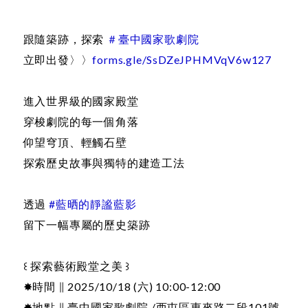
跟隨築跡，探索
＃臺中國家歌劇院
立即出發〉〉
forms.gle/SsDZeJPHMVqV6w127
進入世界級的國家殿堂
穿梭劇院的每一個角落
仰望穹頂、輕觸石壁
探索歷史故事與獨特的建造工法
透過
#藍晒的靜謐藍影
留下一幅專屬的歷史築跡
꒰ 探索藝術殿堂之美 ꒱
✸時間 ∥ 2025/10/18 (六) 10:00-12:00
✸地點 ∥ 臺中國家歌劇院 /西屯區惠來路二段101號