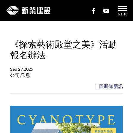
MENU
新
業
建
《探索藝術殿堂之美》活動
設
報名辦法
Sep 27,2025
公司訊息
｜ 回新知新訊