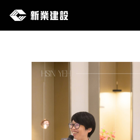
新
業
建
設