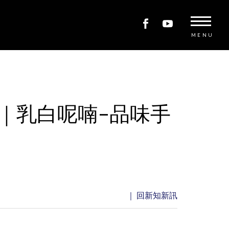
MENU
｜乳白呢喃–品味手
｜ 回新知新訊