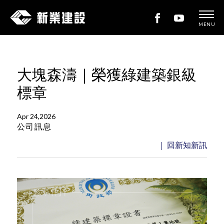
MENU
新
業
建
大塊森濤｜榮獲綠建築銀級
設
標章
Apr 24,2026
公司訊息
｜ 回新知新訊