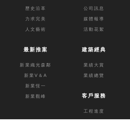
歷史沿革
公司訊息
力求完美
媒體報導
人文藝術
活動花絮
最新推案
建築經典
新業織光森鄰
業績大賞
新業V＆A
業績總覽
新業恆一
客戶服務
新業觀峰
工程進度
客戶留言