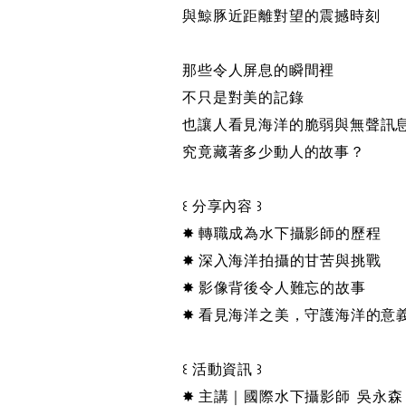
與鯨豚近距離對望的震撼時刻
那些令人屏息的瞬間裡
不只是對美的記錄
也讓人看見海洋的脆弱與無聲訊
究竟藏著多少動人的故事？
꒰ 分享內容 ꒱
✸ 轉職成為水下攝影師的歷程
✸ 深入海洋拍攝的甘苦與挑戰
✸ 影像背後令人難忘的故事
✸ 看見海洋之美，守護海洋的意
꒰ 活動資訊 ꒱
✸ 主講｜國際水下攝影師 吳永森