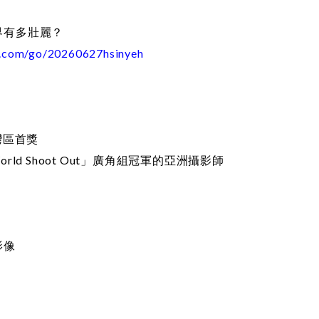
界有多壯麗？
s.com/go/20260627hsinyeh
臺灣區首獎
ld Shoot Out」廣角組冠軍的亞洲攝影師
影像