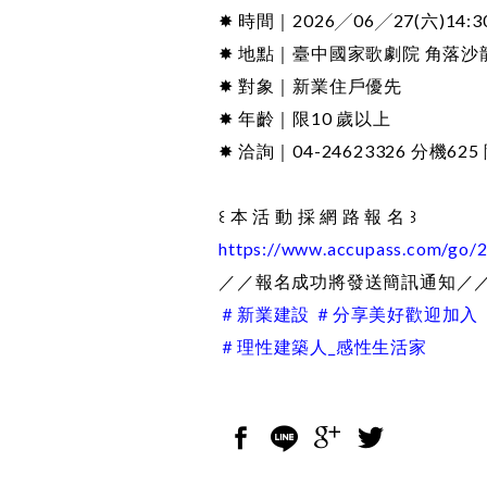
✸ 時間｜2026╱06╱27(六)14:30
✸ 地點｜臺中國家歌劇院 角落沙龍
✸ 對象｜新業住戶優先
✸ 年齡｜限10 歲以上
✸ 洽詢｜04-24623326 分機62
꒰ 本 活 動 採 網 路 報 名 ꒱
https://www.accupass.com/go/
／／報名成功將發送簡訊通知／
＃新業建設 ＃分享美好歡迎加入
＃理性建築人_感性生活家