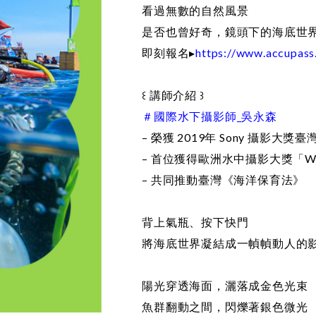
看過無數的自然風景
是否也曾好奇，鏡頭下的海底世
即刻報名▸
https://www.accupas
꒰ 講師介紹 ꒱
＃國際水下攝影師_吳永森
– 榮獲 2019年 Sony 攝影大獎
– 首位獲得歐洲水中攝影大獎「Wor
– 共同推動臺灣《海洋保育法》
背上氣瓶、按下快門
將海底世界凝結成一幀幀動人的
陽光穿透海面，灑落成金色光束
魚群翻動之間，閃爍著銀色微光