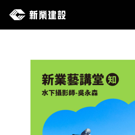
新
業
建
設